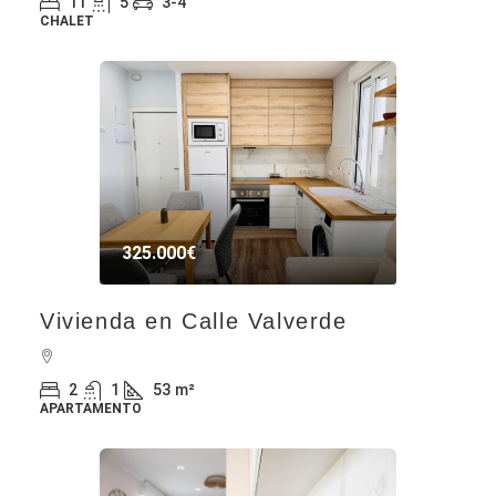
11
5
3-4
CHALET
325.000€
Vivienda en Calle Valverde
2
1
53
m²
APARTAMENTO