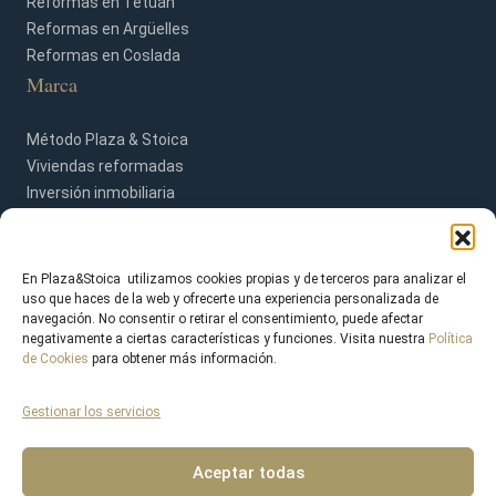
Reformas en Tetuán
Reformas en Argüelles
Reformas en Coslada
Marca
Método Plaza & Stoica
Viviendas reformadas
Inversión inmobiliaria
Blog
Contacto
En Plaza&Stoica utilizamos cookies propias y de terceros para analizar el
uso que haces de la web y ofrecerte una experiencia personalizada de
navegación. No consentir o retirar el consentimiento, puede afectar
negativamente a ciertas características y funciones. Visita nuestra
Política
de Cookies
para obtener más información.
Gestionar los servicios
© 2026 Plaza & Stoica. Todos los derechos reservados.
Aviso Legal
Política de Privacidad
Política de Cookies
Aceptar todas